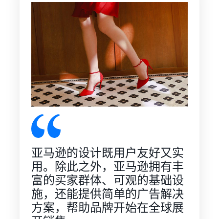
优质鱼类
亚马逊
宠物食品
物流低
如何在线销售宠物食
品牌
价商品
品
Skipper's
费率。
拓展宠物食品业务
从当地品
牌成长为
一家蓬勃
如何在线销售耳机
发展的企
向全球买家销售耳机
业。真实
的故事，
如何在线销售营养补
真实的成
充剂
长。您会
拓展营养补充剂在线销售业
是下一个
务
幸运儿
吗？
亚马逊的设计既用户友好又实
如何在线销售 T 恤
用。除此之外，亚马逊拥有丰
拓展 T 恤品牌业务
富的买家群体、可观的基础设
如何在线销售家用电
施，还能提供简单的广告解决
器
方案，帮助品牌开始在全球展
了解如何选择、采购、上架