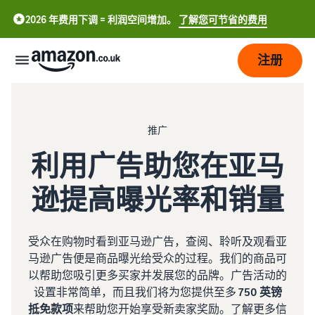
2026 年费用下调 = 利润空间增加。
了解您可节省的费用
注册
开
始
推广
利用广告助您在亚马
配
了
送
解
如
逊提高曝光率和销量
何
发
配
开
中
展
送
展
受众在购物时看到亚马逊广告，查阅、聆听及观看亚
概
文
销
马逊广告便是商品曝光给受众的过程。我们的商品可
览
-
定
吸
售
以帮助您吸引更多买家并发展您的品牌。广告活动的
CN
价
引
设置非常简单，而且我们将为您提供至多
750 英镑
更
亚马逊物流
选择销售计划
抵免款项
来帮助您开始享受新卖家奖励。
了解更多信
English
多
外包配送、退货和客户服务