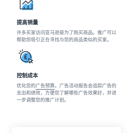
在英国和欧盟各国间
帮助您销售手机的综合指南
第一年销售额增长 9 倍
跨境销售
估算亚马逊物流库存
无缝拓展至新市场
预览亚马逊物流商品的销售
如何在线销售图书
手续费和成本
亚马逊物流
提高销量
在线销售图书的分步流程
外包配送、退货和客户服务
许多买家访问亚马逊是为了购买商品。推广可以
帮助您吸引正在寻找与您的商品类似的买家。
品牌注册
通
触达
保护和建立您的品牌
过
全球
热
降低
亚马
门
低价
收入
逊买
畅
商品
计算
家
控制成本
销
的配
器
开始在
商
送成
美洲、
计算商
优化您的
广告预算
。广告活动报告会追踪广告的
卖家
品
本
欧洲、
品的费
支出和绩效，方便您了解哪些广告效果好，并进
成功
开
亚太地
用和成
查看定
一步调整您的推广计划。
故事
启
借助亚马
区、中
本，比
价不超
逊的强大
销
东和北
较配送
过 20 英
影响力和
售
非地区
方式
镑的符
丰富多样
之
销售商
合条件
的工具，
旅
品。
商品的