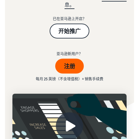
资
查
比较销售计划
- GB
息。
买
源
看
家
从自有库房完成订单
费
注册成为卖家
已在亚马逊上开店？
配送
用
了解如何创建卖家账户的步
学
实现更快、成本更低且更精
和
亚马逊推广
开始推广
骤
习
准的配送
成
在亚马逊店铺内外投放广告
本
发布您的商品
处理买家订单
卖家大学
销售 B2B 商品
了解如何匹配或创建商品信
亚马逊新用户？
了解适合您的货件配送的解
了解如何通过亚马逊销售商
与企业买家建立联系
标准销售手续费
息
决方案
品
注册
选择销售计划
全球销售
为商品设置价格
发布新品
案例研究
每月 25 英镑（不含增值税）+ 销售手续费
向全球亚马逊买家销售
销售佣金
了解如何设置富有竞争力的
借助亚马逊物流 (FBA) 可获
阅读卖家成功案例
价格
查看销售佣金
享免费仓储服务和 10% 的销
获取个性化推荐
售返点
合规中心
战略客户服务专家指导
配送您的订单
亚马逊物流 (FBA) 费用
所有合规要求集于一处
确定配送方式
获取该项热门计划的费用明
亚马逊物流收入计算
细
器
增值税知识中心
探
使用亚马逊物流收入计算器
您需要了解的所有增值税知
索
轻松估算利润
以
其他费用
识