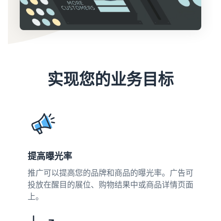
其
下
了解可选亚马逊服务的费用
他
内
查看所有资源
工
容
拓
具
可
展
估
和
以
业
算
计
为
指
务
费
中
划
您
南
用
文
实现您的业务目标
提
和
配送欧洲各地的订单
供
成
销售手工制品
登
博客
节省 53% 的配送费用
帮
录
本
加入艺术家专属社区
获取电子商务提示和信息
助
跨渠道配送订单
注
销售定制商品
估算商品
什么是代发货？
使用亚马逊物流库存在其他
册
新手指南
为买家提供个性化服务
预览销售手续费、配送成本
了解如何将装卸和配送工作
渠道上销售商品
开始在亚马逊销售商品的步
和收入
外包
提高曝光率
骤
查看全部计划
销售低成本商品，触
推广可以提高您的品牌和商品的曝光率。广告可
解锁全球销售机会
达数百万买家
按配送方式比较估算
什么是电子商务？
新卖家奖励
投放在醒目的展位、购物结果中或商品详情页面
值
开始使用亚马逊物流低价费
了解如何启动线上销售渠道
获得超过 4.2 万英镑的奖励
上。
比较亚马逊物流与其他配送
率！
查看所有工具
方式
应用程序、服务等可帮助您
如何在线销售手机
新卖家指南
运营业务的资源