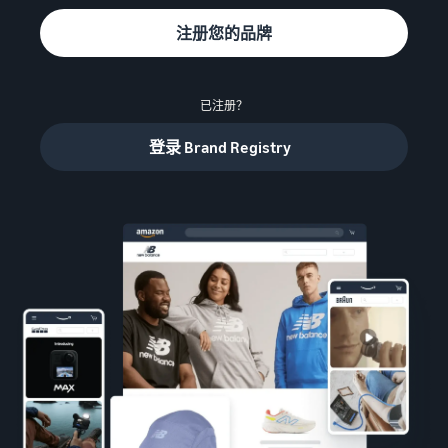
资
查
比较销售计划
- GB
买
源
看
注册您的品牌
家
从自有库房完成订单
费
注册成为卖家
配送
用
了解如何创建卖家账户的步
学
实现更快、成本更低且更精
和
亚马逊推广
骤
习
已注册？
准的配送
成
在亚马逊店铺内外投放广告
本
登录 Brand Registry
发布您的商品
处理买家订单
卖家大学
销售 B2B 商品
了解如何匹配或创建商品信
了解适合您的货件配送的解
了解如何通过亚马逊销售商
与企业买家建立联系
标准销售手续费
息
决方案
品
选择销售计划
全球销售
为商品设置价格
发布新品
案例研究
向全球亚马逊买家销售
销售佣金
了解如何设置富有竞争力的
借助亚马逊物流 (FBA) 可获
阅读卖家成功案例
价格
查看销售佣金
享免费仓储服务和 10% 的销
获取个性化推荐
售返点
合规中心
战略客户服务专家指导
配送您的订单
亚马逊物流 (FBA) 费用
所有合规要求集于一处
确定配送方式
获取该项热门计划的费用明
亚马逊物流收入计算
细
器
增值税知识中心
探
使用亚马逊物流收入计算器
您需要了解的所有增值税知
索
轻松估算利润
以
其他费用
识