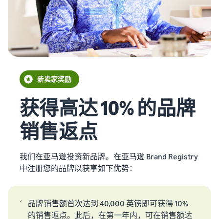
在英国和欧盟各国间
帮助您销售手机的综合指南
第一年销售额增长 9 倍
跨境销售
估算亚马逊物流库存
无缝拓展至新市场
预览亚马逊物流商品的销售
如何在线销售图书
手续费和成本
亚马逊物流
在线销售图书的分步流程
外包配送、退货和客户服务
品牌注册
通
触达
新卖家奖励
保护和建立您的品牌
过
全球
热
降低
亚马
获得高达 10% 的品牌
门
低价
收入
逊买
畅
商品
计算
家
销售返点
销
的配
器
开始在
商
送成
美洲、
计算商
卖家
品
本
欧洲、
品的费
成功
我们在亚马逊投资新品牌。在亚马逊 Brand Registry
开
亚太地
用和成
查看定
故事
中注册您的品牌以获享如下优势：
启
借助亚马
区、中
本，比
价不超
逊的强大
销
东和北
较配送
过 20 英
影响力和
售
非地区
方式
镑的符
丰富多样
之
销售商
合条件
品牌销售额首次达到 40,000 英镑即可获得 10%
的工具，
旅
品。
商品的
的销售返点。此后，在第一年内，可在销售额达