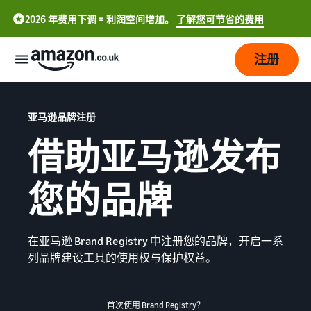
2026 年费用下调 = 利润空间增加。
了解您可节省的费用
注册
开
始
亚马逊品牌注册
借助亚马逊发布
配
了
送
解
您的品牌
如
何
发
配
开
中
展
送
展
概
在亚马逊 Brand Registry 中注册您的品牌，开启一系
文
销
览
列品牌建设工具的使用权与保护权益。
-
定
吸
售
CN
价
引
更
亚马逊物流
选择销售计划
English
首次使用 Brand Registry？
多
外包配送、退货和客户服务