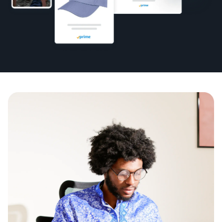
其
下
了解可选亚马逊服务的费用
他
内
查看所有资源
工
容
拓
具
可
展
估
和
以
业
算
计
为
指
务
费
中
划
您
南
用
文
提
和
配送欧洲各地的订单
供
成
销售手工制品
登
博客
节省 53% 的配送费用
帮
录
本
加入艺术家专属社区
获取电子商务提示和信息
助
跨渠道配送订单
注
销售定制商品
估算商品
什么是代发货？
使用亚马逊物流库存在其他
册
新手指南
为买家提供个性化服务
预览销售手续费、配送成本
了解如何将装卸和配送工作
渠道上销售商品
开始在亚马逊销售商品的步
和收入
外包
骤
查看全部计划
销售低成本商品，触
解锁全球销售机会
达数百万买家
按配送方式比较估算
什么是电子商务？
新卖家奖励
值
开始使用亚马逊物流低价费
了解如何启动线上销售渠道
获得超过 4.2 万英镑的奖励
比较亚马逊物流与其他配送
率！
查看所有工具
方式
应用程序、服务等可帮助您
如何在线销售手机
新卖家指南
运营业务的资源