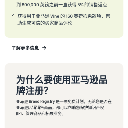
优质鱼类
亚马逊
到 800,000 英镑之前一直获得 5% 的销售返点
宠物食品
物流低
如何在线销售宠物食
品牌
价商品
获得用于亚马逊 Vine 的 160 英镑抵免款项，帮
品
Skipper's
费率。
助生成可信的买家商品评论
拓展宠物食品业务
从当地品
牌成长为
一家蓬勃
如何在线销售耳机
发展的企
向全球买家销售耳机
了解更多信息
业。真实
的故事，
如何在线销售营养补
真实的成
充剂
长。您会
拓展营养补充剂在线销售业
是下一个
务
为什么要使用亚马逊品
幸运儿
吗？
牌注册？
如何在线销售 T 恤
拓展 T 恤品牌业务
亚马逊 Brand Registry 是一项免费计划，无论您是否在
亚马逊店铺销售商品，都可以帮助您保护知识产权
如何在线销售家用电
(IP)、管理商品和拓展业务。
器
了解如何选择、采购、上架