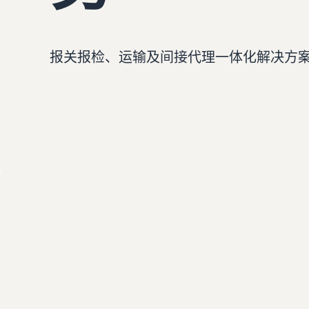
返点
配送您的订单
查看所有资源
查看我们的常见问题
查看我们的常见问题
亚马逊物流收入计算器
确定配送方式
报关报检、运输及间接代理一体化解决方
使用亚马逊物流收入计算器轻松估算利润
查看我们的常见问题
查看我们的常见问题
查看我们的常见问题