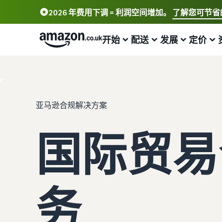
2026 年费用下调 = 利润空间增加。
了解您可节省
开始
配送
发展
定价
了解如何开展销售
配送概览
吸引更多买家
查看费用和成本
学习
选择销售计划
亚马逊物流
亚马逊推广
标准销售手续费
卖家大学
亚马逊合规解决方案
比较销售计划
外包配送、退货和客户服务
在亚马逊店铺内外投放广告
选择销售计划
了解如何通过亚马逊销售商品
国际贸易
注册成为卖家
从自有库房完成订单配送
销售 B2B 商品
销售佣金
案例研究
了解如何创建卖家账户的步骤
实现更快、成本更低且更精准的配送
与企业买家建立联系
查看销售佣金
阅读卖家成功案例
发布您的商品
处理买家订单
全球销售
亚马逊物流 (FBA) 费用
合规中心
了解如何匹配或创建商品信息
了解适合您的货件配送的解决方案
向全球亚马逊买家销售
获取该项热门计划的费用明细
所有合规要求集于一处
务
为商品设置价格
发布新品
获取个性化推荐
其他费用
增值税知识中心
了解如何设置富有竞争力的价格
借助亚马逊物流 (FBA) 可获享免费仓储服务和 10% 的销售
战略客户服务专家指导
了解可选亚马逊服务的费用
您需要了解的所有增值税知识