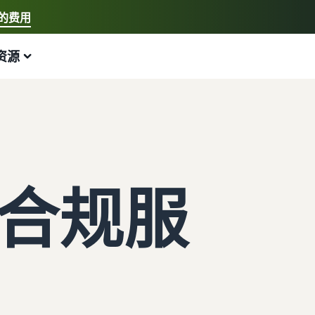
的费用
选择您的首选语言
资源
中文 - CN
快速链接:
我要开店、亚马逊物流
English - GB
以下内容可以为您提供帮助
拓展业务
探索其他工具和计划
估算费用和成本
指南
新手指南
配送欧洲各地的订单
销售手工制品
估算商品
博客
开始在亚马逊销售商品的步骤
节省 53% 的配送费用
加入艺术家专属社区
预览销售手续费、配送成本和收入
获取电子商务提示和信息
合规服
新卖家奖励
跨渠道配送订单
销售定制商品
按配送方式比较估算值
什么是代发货？
获得超过 4.2 万英镑的奖励
使用亚马逊物流库存在其他渠道上销售商品
为买家提供个性化服务
比较亚马逊物流与其他配送方式
了解如何将装卸和配送工作外包
新卖家指南
销售低成本商品，触达数百万买家
查看全部计划
估算亚马逊物流库存
什么是电子商务？
第一年销售额增长 9 倍
开始使用亚马逊物流低价费率！
解锁全球销售机会
预览亚马逊物流商品的销售手续费和成本
了解如何启动线上销售渠道
亚马逊物流
在英国和欧盟各国间跨境销售
查看所有工具
如何在线销售手机
外包配送、退货和客户服务
无缝拓展至新市场
应用程序、服务等可帮助您运营业务的资源
帮助您销售手机的综合指南