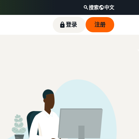
搜索
中文
登录
注册
通过热门畅销商品开启销售之旅
如何在线销售宠物食品
降低低价商品的配送成本
触达全球亚马逊买家
收入计算器
卖家成功故事
拓展宠物食品业务
查看定价不超过 20 英镑的符合条件商品的亚马
开始在美洲、欧洲、亚太地区、中东和北非地区
计算商品的费用和成本，比较配送方式
借助亚马逊的强大影响力和丰富多样的工具，优
逊物流低价商品费率。
销售商品。
质鱼类宠物食品品牌 Skipper's 从当地品牌成长
如何在线销售耳机
为一家蓬勃发展的企业。真实的故事，真实的成
向全球买家销售耳机
长。您会是下一个幸运儿吗？
如何在线销售营养补充剂
拓展营养补充剂在线销售业务
如何在线销售 T 恤
拓展 T 恤品牌业务