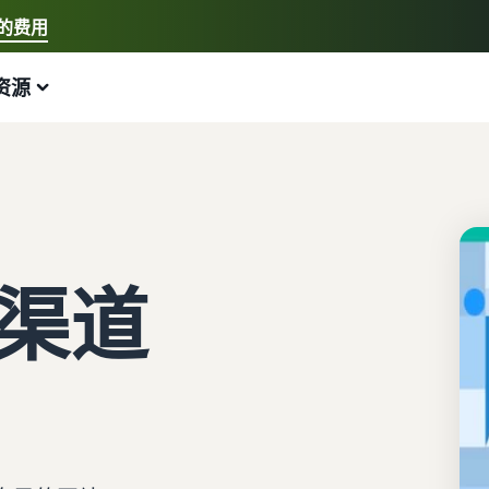
的费用
选择您的首选语言
资源
中文 - CN
快速链接:
我要开店、亚马逊物流
English - GB
以下内容可以为您提供帮助
拓展业务
探索其他工具和计划
估算费用和成本
指南
新手指南
配送欧洲各地的订单
销售手工制品
估算商品
博客
开始在亚马逊销售商品的步骤
节省 53% 的配送费用
加入艺术家专属社区
预览销售手续费、配送成本和收入
获取电子商务提示和信息
渠道
新卖家奖励
跨渠道配送订单
销售定制商品
按配送方式比较估算值
什么是代发货？
获得超过 4.2 万英镑的奖励
使用亚马逊物流库存在其他渠道上销售商品
为买家提供个性化服务
比较亚马逊物流与其他配送方式
了解如何将装卸和配送工作外包
新卖家指南
销售低成本商品，触达数百万买家
查看全部计划
估算亚马逊物流库存
什么是电子商务？
第一年销售额增长 9 倍
开始使用亚马逊物流低价费率！
解锁全球销售机会
预览亚马逊物流商品的销售手续费和成本
了解如何启动线上销售渠道
亚马逊物流
在英国和欧盟各国间跨境销售
查看所有工具
如何在线销售手机
外包配送、退货和客户服务
无缝拓展至新市场
应用程序、服务等可帮助您运营业务的资源
帮助您销售手机的综合指南