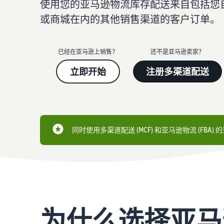
使用您的亚马逊物流库存配送来自包括您
返点
或商城在内的其他销售渠道的客户订单。
配送您的订单
查看所有资源
查看我们的常见问题
查看我们的常见问题
亚马逊物流收入计算器
确定配送方式
使用亚马逊物流收入计算器轻松估算利润
已经在亚马逊上销售？
还不是亚马逊卖家？
查看我们的常见问题
查看我们的常见问题
立即开始
注册多渠道配送
查看我们的常见问题
_
同时使用多渠道配送 (MCF) 和亚马逊物流 (FBA) 
为什么选择亚马