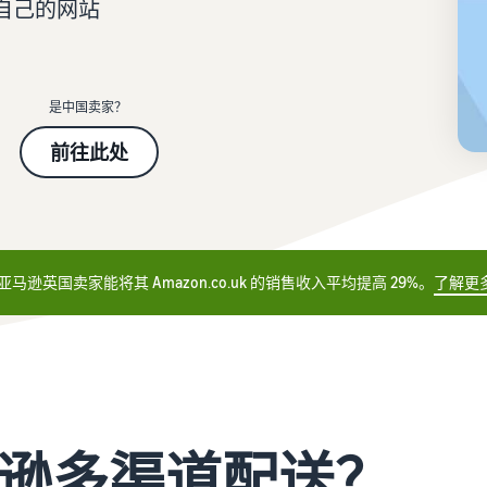
自己的网站
品牌注册
如何在线销售图书
保护和建立您的品牌
在线销售图书的分步流程
是中国卖家？
前往此处
的亚马逊英国卖家能将其 Amazon.co.uk 的销售收入平均提高 29%。
了解更
逊多渠道配送？