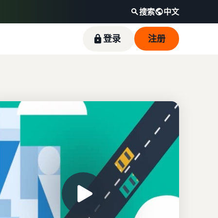
搜索
中文
登录
注册
通过热门畅销商品开启销售之旅
如何在线销售宠物食品
降低低价商品的配送成本
触达全球亚马逊买家
收入计算器
卖家成功故事
拓展宠物食品业务
查看定价不超过 20 英镑的符合条件商品的亚马
开始在美洲、欧洲、亚太地区、中东和北非地区
计算商品的费用和成本，比较配送方式
借助亚马逊的强大影响力和丰富多样的工具，优
逊物流低价商品费率。
销售商品。
质鱼类宠物食品品牌 Skipper's 从当地品牌成长
如何在线销售耳机
为一家蓬勃发展的企业。真实的故事，真实的成
向全球买家销售耳机
长。您会是下一个幸运儿吗？
如何在线销售营养补充剂
拓展营养补充剂在线销售业务
如何在线销售 T 恤
拓展 T 恤品牌业务