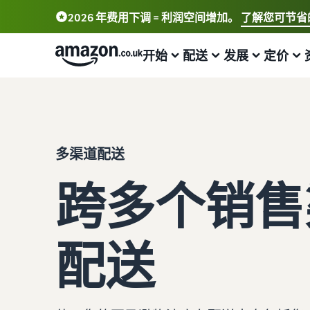
2026 年费用下调 = 利润空间增加。
了解您可节省
开始
配送
发展
定价
了解如何开展销售
配送概览
吸引更多买家
查看费用和成本
学习
选择销售计划
亚马逊物流
亚马逊推广
标准销售手续费
卖家大学
多渠道配送
比较销售计划
外包配送、退货和客户服务
在亚马逊店铺内外投放广告
选择销售计划
了解如何通过亚马逊销售商品
跨多个销售
注册成为卖家
从自有库房完成订单配送
销售 B2B 商品
销售佣金
案例研究
了解如何创建卖家账户的步骤
实现更快、成本更低且更精准的配送
与企业买家建立联系
查看销售佣金
阅读卖家成功案例
发布您的商品
处理买家订单
全球销售
亚马逊物流 (FBA) 费用
合规中心
配送
了解如何匹配或创建商品信息
了解适合您的货件配送的解决方案
向全球亚马逊买家销售
获取该项热门计划的费用明细
所有合规要求集于一处
为商品设置价格
发布新品
获取个性化推荐
其他费用
增值税知识中心
了解如何设置富有竞争力的价格
借助亚马逊物流 (FBA) 可获享免费仓储服务和 10% 的销售
战略客户服务专家指导
了解可选亚马逊服务的费用
您需要了解的所有增值税知识