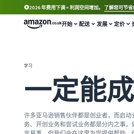
2026 年费用下调 = 利润空间增加。
了解您可节省
开始
配送
发展
定价
了解如何开展销售
配送概览
吸引更多买家
查看费用和成本
学习
选择销售计划
亚马逊物流
亚马逊推广
标准销售手续费
卖家大学
学习
比较销售计划
外包配送、退货和客户服务
在亚马逊店铺内外投放广告
选择销售计划
了解如何通过亚马逊销售商品
一定能成
注册成为卖家
从自有库房完成订单配送
销售 B2B 商品
销售佣金
案例研究
了解如何创建卖家账户的步骤
实现更快、成本更低且更精准的配送
与企业买家建立联系
查看销售佣金
阅读卖家成功案例
发布您的商品
处理买家订单
全球销售
亚马逊物流 (FBA) 费用
合规中心
了解如何匹配或创建商品信息
了解适合您的货件配送的解决方案
向全球亚马逊买家销售
获取该项热门计划的费用明细
所有合规要求集于一处
许多亚马逊销售伙伴都是创业者，而启动
务、开创业务和尝试业务都是分内之事。
为商品设置价格
发布新品
获取个性化推荐
其他费用
增值税知识中心
了解如何设置富有竞争力的价格
借助亚马逊物流 (FBA) 可获享免费仓储服务和 10% 的销售
战略客户服务专家指导
了解可选亚马逊服务的费用
您需要了解的所有增值税知识
非易事，但我们会在这里为您提供帮助，