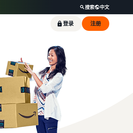
搜索
中文
登录
注册
通过热门畅销商品开启销售之旅
如何在线销售宠物食品
降低低价商品的配送成本
触达全球亚马逊买家
收入计算器
卖家成功故事
拓展宠物食品业务
查看定价不超过 20 英镑的符合条件商品的亚马
开始在美洲、欧洲、亚太地区、中东和北非地区
计算商品的费用和成本，比较配送方式
借助亚马逊的强大影响力和丰富多样的工具，优
逊物流低价商品费率。
销售商品。
质鱼类宠物食品品牌 Skipper's 从当地品牌成长
如何在线销售耳机
为一家蓬勃发展的企业。真实的故事，真实的成
向全球买家销售耳机
长。您会是下一个幸运儿吗？
如何在线销售营养补充剂
拓展营养补充剂在线销售业务
如何在线销售 T 恤
拓展 T 恤品牌业务