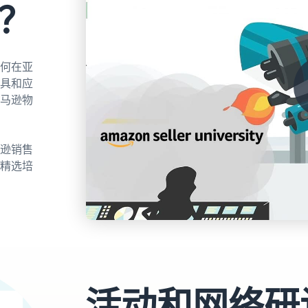
？
何在亚
具和应
马逊物
逊销售
精选培
活动和网络研