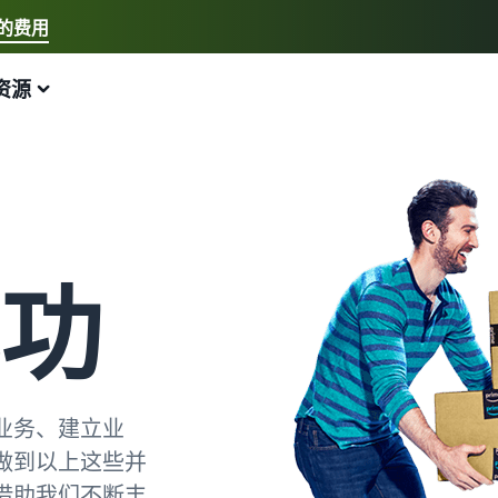
的费用
选择您的首选语言
资源
中文 - CN
快速链接:
我要开店、亚马逊物流
English - GB
以下内容可以为您提供帮助
拓展业务
探索其他工具和计划
估算费用和成本
指南
新手指南
配送欧洲各地的订单
销售手工制品
估算商品
博客
开始在亚马逊销售商品的步骤
节省 53% 的配送费用
加入艺术家专属社区
预览销售手续费、配送成本和收入
获取电子商务提示和信息
功
新卖家奖励
跨渠道配送订单
销售定制商品
按配送方式比较估算值
什么是代发货？
获得超过 4.2 万英镑的奖励
使用亚马逊物流库存在其他渠道上销售商品
为买家提供个性化服务
比较亚马逊物流与其他配送方式
了解如何将装卸和配送工作外包
新卖家指南
销售低成本商品，触达数百万买家
查看全部计划
估算亚马逊物流库存
什么是电子商务？
第一年销售额增长 9 倍
开始使用亚马逊物流低价费率！
解锁全球销售机会
预览亚马逊物流商品的销售手续费和成本
了解如何启动线上销售渠道
业务、建立业
做到以上这些并
亚马逊物流
在英国和欧盟各国间跨境销售
查看所有工具
如何在线销售手机
外包配送、退货和客户服务
无缝拓展至新市场
应用程序、服务等可帮助您运营业务的资源
帮助您销售手机的综合指南
借助我们不断丰