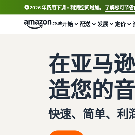
2026 年费用下调 = 利润空间增加。
了解您可节省
开始
配送
发展
定价
了解如何开展销售
配送概览
吸引更多买家
查看费用和成本
学习
在亚马逊
选择销售计划
亚马逊物流
亚马逊推广
标准销售手续费
卖家大学
比较销售计划
外包配送、退货和客户服务
在亚马逊店铺内外投放广告
选择销售计划
了解如何通过亚马逊销售商品
造您的音
注册成为卖家
从自有库房完成订单配送
销售 B2B 商品
销售佣金
案例研究
了解如何创建卖家账户的步骤
实现更快、成本更低且更精准的配送
与企业买家建立联系
查看销售佣金
阅读卖家成功案例
发布您的商品
处理买家订单
全球销售
亚马逊物流 (FBA) 费用
合规中心
快速、简单、利
了解如何匹配或创建商品信息
了解适合您的货件配送的解决方案
向全球亚马逊买家销售
获取该项热门计划的费用明细
所有合规要求集于一处
为商品设置价格
发布新品
获取个性化推荐
其他费用
增值税知识中心
了解如何设置富有竞争力的价格
借助亚马逊物流 (FBA) 可获享免费仓储服务和 10% 的销售
战略客户服务专家指导
了解可选亚马逊服务的费用
您需要了解的所有增值税知识