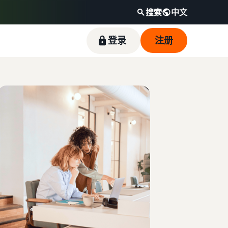
搜索
中文
登录
注册
通过热门畅销商品开启销售之旅
如何在线销售宠物食品
降低低价商品的配送成本
触达全球亚马逊买家
收入计算器
卖家成功故事
拓展宠物食品业务
查看定价不超过 20 英镑的符合条件商品的亚马
开始在美洲、欧洲、亚太地区、中东和北非地区
计算商品的费用和成本，比较配送方式
借助亚马逊的强大影响力和丰富多样的工具，优
逊物流低价商品费率。
销售商品。
质鱼类宠物食品品牌 Skipper's 从当地品牌成长
如何在线销售耳机
为一家蓬勃发展的企业。真实的故事，真实的成
向全球买家销售耳机
长。您会是下一个幸运儿吗？
如何在线销售营养补充剂
拓展营养补充剂在线销售业务
如何在线销售 T 恤
拓展 T 恤品牌业务