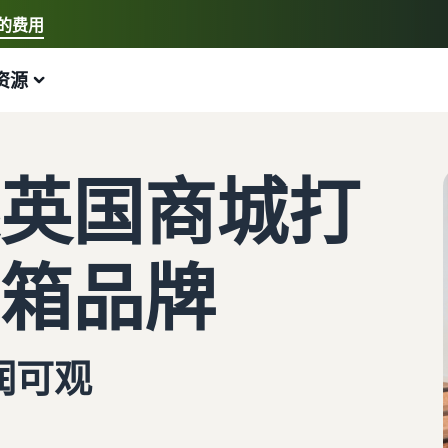
的费用
选择您的首选语言
资源
中文 - CN
快速链接:
我要开店、亚马逊物流
English - GB
以下内容可以为您提供帮助
拓展业务
探索其他工具和计划
估算费用和成本
指南
英国商城打
新手指南
配送欧洲各地的订单
销售手工制品
估算商品
博客
开始在亚马逊销售商品的步骤
节省 53% 的配送费用
加入艺术家专属社区
预览销售手续费、配送成本和收入
获取电子商务提示和信息
箱品牌
新卖家奖励
跨渠道配送订单
销售定制商品
按配送方式比较估算值
什么是代发货？
获得超过 4.2 万英镑的奖励
使用亚马逊物流库存在其他渠道上销售商品
为买家提供个性化服务
比较亚马逊物流与其他配送方式
了解如何将装卸和配送工作外包
新卖家指南
销售低成本商品，触达数百万买家
查看全部计划
估算亚马逊物流库存
什么是电子商务？
润可观
第一年销售额增长 9 倍
开始使用亚马逊物流低价费率！
解锁全球销售机会
预览亚马逊物流商品的销售手续费和成本
了解如何启动线上销售渠道
亚马逊物流
在英国和欧盟各国间跨境销售
查看所有工具
如何在线销售手机
外包配送、退货和客户服务
无缝拓展至新市场
应用程序、服务等可帮助您运营业务的资源
帮助您销售手机的综合指南