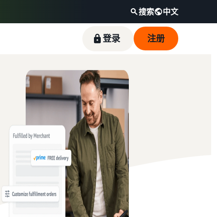
搜索
中文
登录
注册
通过热门畅销商品开启销售之旅
如何在线销售宠物食品
降低低价商品的配送成本
触达全球亚马逊买家
收入计算器
卖家成功故事
拓展宠物食品业务
查看定价不超过 20 英镑的符合条件商品的亚马
开始在美洲、欧洲、亚太地区、中东和北非地区
计算商品的费用和成本，比较配送方式
借助亚马逊的强大影响力和丰富多样的工具，优
逊物流低价商品费率。
销售商品。
质鱼类宠物食品品牌 Skipper's 从当地品牌成长
如何在线销售耳机
为一家蓬勃发展的企业。真实的故事，真实的成
向全球买家销售耳机
长。您会是下一个幸运儿吗？
如何在线销售营养补充剂
拓展营养补充剂在线销售业务
如何在线销售 T 恤
拓展 T 恤品牌业务