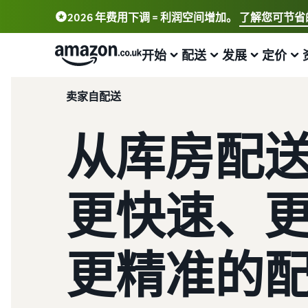
2026 年费用下调 = 利润空间增加。
了解您可节省
开始
配送
发展
定价
卖家自配送
了解如何开展销售
配送概览
吸引更多买家
查看费用和成本
学习
从库房配
选择销售计划
亚马逊物流
亚马逊推广
标准销售手续费
卖家大学
比较销售计划
外包配送、退货和客户服务
在亚马逊店铺内外投放广告
选择销售计划
了解如何通过亚马逊销售商品
注册成为卖家
从自有库房完成订单配送
销售 B2B 商品
销售佣金
案例研究
更快速、
了解如何创建卖家账户的步骤
实现更快、成本更低且更精准的配送
与企业买家建立联系
查看销售佣金
阅读卖家成功案例
发布您的商品
处理买家订单
全球销售
亚马逊物流 (FBA) 费用
合规中心
更精准的
了解如何匹配或创建商品信息
了解适合您的货件配送的解决方案
向全球亚马逊买家销售
获取该项热门计划的费用明细
所有合规要求集于一处
为商品设置价格
发布新品
获取个性化推荐
其他费用
增值税知识中心
了解如何设置富有竞争力的价格
借助亚马逊物流 (FBA) 可获享免费仓储服务和 10% 的销售
战略客户服务专家指导
了解可选亚马逊服务的费用
您需要了解的所有增值税知识