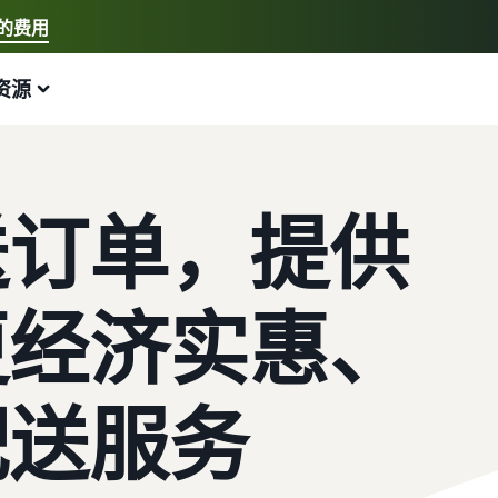
的费用
选择您的首选语言
资源
中文 - CN
快速链接:
我要开店、亚马逊物流
English - GB
以下内容可以为您提供帮助
拓展业务
探索其他工具和计划
估算费用和成本
指南
送订单，提供
新手指南
配送欧洲各地的订单
销售手工制品
估算商品
博客
开始在亚马逊销售商品的步骤
节省 53% 的配送费用
加入艺术家专属社区
预览销售手续费、配送成本和收入
获取电子商务提示和信息
新卖家奖励
跨渠道配送订单
销售定制商品
按配送方式比较估算值
什么是代发货？
更经济实惠、
获得超过 4.2 万英镑的奖励
使用亚马逊物流库存在其他渠道上销售商品
为买家提供个性化服务
比较亚马逊物流与其他配送方式
了解如何将装卸和配送工作外包
新卖家指南
销售低成本商品，触达数百万买家
查看全部计划
估算亚马逊物流库存
什么是电子商务？
配送服务
第一年销售额增长 9 倍
开始使用亚马逊物流低价费率！
解锁全球销售机会
预览亚马逊物流商品的销售手续费和成本
了解如何启动线上销售渠道
亚马逊物流
在英国和欧盟各国间跨境销售
查看所有工具
如何在线销售手机
外包配送、退货和客户服务
无缝拓展至新市场
应用程序、服务等可帮助您运营业务的资源
帮助您销售手机的综合指南