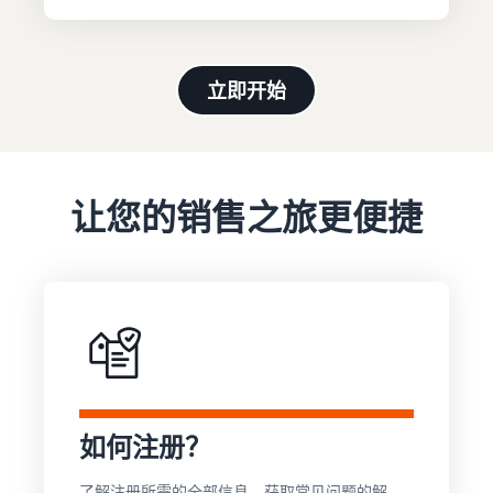
在英国和欧盟各国间
帮助您销售手机的综合指南
第一年销售额增长 9 倍
跨境销售
估算亚马逊物流库存
无缝拓展至新市场
预览亚马逊物流商品的销售
如何在线销售图书
手续费和成本
亚马逊物流
在线销售图书的分步流程
立即开始
外包配送、退货和客户服务
品牌注册
通
触达
保护和建立您的品牌
过
全球
让您的销售之旅更便捷
热
降低
亚马
门
低价
收入
逊买
畅
商品
计算
家
销
的配
器
开始在
商
送成
美洲、
计算商
卖家
品
本
欧洲、
品的费
成功
开
亚太地
用和成
查看定
故事
启
借助亚马
区、中
本，比
价不超
逊的强大
销
东和北
较配送
过 20 英
影响力和
售
非地区
方式
镑的符
如何注册？
丰富多样
之
销售商
合条件
的工具，
旅
品。
商品的
了解注册所需的全部信息，获取常见问题的解