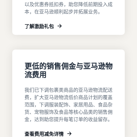
其
下
了解可选亚马逊服务的费用
以及优惠券抵扣券，助您降低前期投入成
他
内
本，在亚马逊顺利起步并拓展业务。
查看所有资源
工
容
拓
具
可
展
估
了解激励礼包
和
以
业
算
计
为
指
务
费
中
划
您
南
用
文
提
和
配送欧洲各地的订单
供
成
销售手工制品
登
博客
节省 53% 的配送费用
帮
录
本
更低的销售佣金与亚马逊物
加入艺术家专属社区
获取电子商务提示和信息
助
流费用
跨渠道配送订单
注
销售定制商品
估算商品
什么是代发货？
使用亚马逊物流库存在其他
册
新手指南
为买家提供个性化服务
预览销售手续费、配送成本
了解如何将装卸和配送工作
渠道上销售商品
我们已下调包裹类商品的亚马逊物流配送
开始在亚马逊销售商品
和收入
外包
费，扩大亚马逊物流低价商品计划的覆盖
的步骤
查看全部计划
销售低成本商品，触
范围，下调服装配饰、家居用品、食品杂
解锁全球销售机会
达数百万买家
按配送方式比较估算
什么是电子商务？
货、宠物服饰及食品等核心品类的销售佣
新卖家奖励
值
开始使用亚马逊物流低价费
了解如何启动线上销售渠道
金，达到助您提升每笔订单的收益留存。
获得超过 4.2 万英镑的奖励
比较亚马逊物流与其他配送
率！
查看所有工具
方式
应用程序、服务等可帮助您
如何在线销售手机
查看费用减免详情
新卖家指南
运营业务的资源