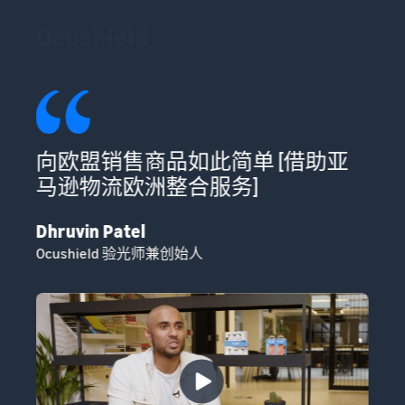
Ocushield
的
向欧盟销售商品如此简单 [借助亚
马逊物流欧洲整合服务]
Dhruvin Patel
Cl
Ocushield 验光师兼创始人
So