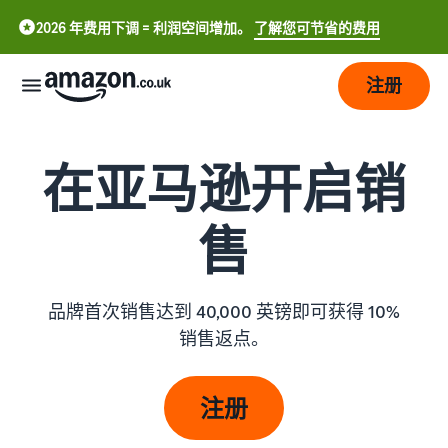
2026 年费用下调 = 利润空间增加。
了解您可节省的费用
注册
开
在亚马逊开启销
始
配
了
售
送
解
如
何
发
配
品牌首次销售达到 40,000 英镑即可获得 10%
开
中
展
送
展
销售返点。
概
文
销
览
-
定
吸
售
CN
价
引
注册
更
亚马逊物流
选择销售计划
English
多
外包配送、退货和客户服务