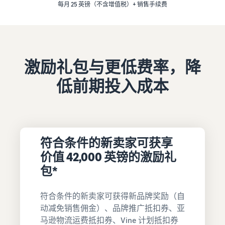
资
查
比较销售计划
每月 25 英镑（不含增值税）+ 销售手续费
- GB
买
源
看
家
从自有库房完成订单
费
注册成为卖家
配送
用
了解如何创建卖家账户的步
学
实现更快、成本更低且更精
和
亚马逊推广
骤
习
准的配送
成
在亚马逊店铺内外投放广告
激励礼包与更低费率，降
本
发布您的商品
处理买家订单
低前期投入成本
卖家大学
销售 B2B 商品
了解如何匹配或创建商品信
了解适合您的货件配送的解
了解如何通过亚马逊销售商
与企业买家建立联系
标准销售手续费
息
决方案
品
选择销售计划
全球销售
为商品设置价格
发布新品
案例研究
向全球亚马逊买家销售
销售佣金
了解如何设置富有竞争力的
借助亚马逊物流 (FBA) 可获
阅读卖家成功案例
符合条件的新卖家可获享
价格
查看销售佣金
享免费仓储服务和 10% 的销
价值 42,000 英镑的激励礼
获取个性化推荐
售返点
合规中心
战略客户服务专家指导
包*
配送您的订单
亚马逊物流 (FBA) 费用
所有合规要求集于一处
确定配送方式
获取该项热门计划的费用明
亚马逊物流收入计算
细
器
符合条件的新卖家可获得新品牌奖励（自
增值税知识中心
探
使用亚马逊物流收入计算器
动减免销售佣金）、品牌推广抵扣券、亚
您需要了解的所有增值税知
索
轻松估算利润
以
其他费用
马逊物流运费抵扣券、Vine 计划抵扣券
识