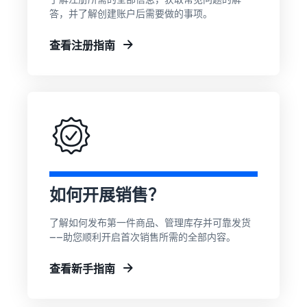
优质鱼类
亚马逊
答，并了解创建账户后需要做的事项。
宠物食品
物流低
如何在线销售宠物食
品牌
价商品
品
查看注册指南
Skipper's
费率。
拓展宠物食品业务
从当地品
牌成长为
一家蓬勃
如何在线销售耳机
发展的企
向全球买家销售耳机
业。真实
的故事，
如何在线销售营养补
真实的成
充剂
长。您会
拓展营养补充剂在线销售业
是下一个
务
幸运儿
如何开展销售？
吗？
如何在线销售 T 恤
了解如何发布第一件商品、管理库存并可靠发货
拓展 T 恤品牌业务
——助您顺利开启首次销售所需的全部内容。
如何在线销售家用电
查看新手指南
器
了解如何选择、采购、上架