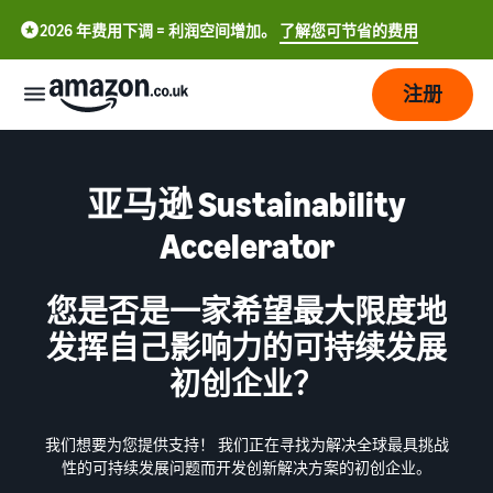
2026 年费用下调 = 利润空间增加。
了解您可节省的费用
注册
开
始
亚马逊 Sustainability
Accelerator
配
了
送
解
如
您是否是一家希望最大限度地
何
发
配
发挥自己影响力的可持续发展
开
中
展
送
展
初创企业？
概
文
销
览
-
定
吸
售
CN
价
引
我们想要为您提供支持！ 我们正在寻找为解决全球最具挑战
更
亚马逊物流
性的可持续发展问题而开发创新解决方案的初创企业。
选择销售计划
English
多
外包配送、退货和客户服务