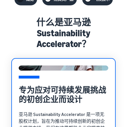
在英国和欧盟各国间
帮助您销售手机的综合指南
第一年销售额增长 9 倍
跨境销售
估算亚马逊物流库存
无缝拓展至新市场
预览亚马逊物流商品的销售
如何在线销售图书
手续费和成本
什么是亚马逊
亚马逊物流
在线销售图书的分步流程
外包配送、退货和客户服务
Sustainability
品牌注册
Accelerator？
通
触达
保护和建立您的品牌
过
全球
热
降低
亚马
门
低价
收入
逊买
畅
商品
计算
家
销
的配
器
开始在
商
送成
美洲、
计算商
卖家
品
本
欧洲、
品的费
专为应对可持续发展挑战
成功
开
亚太地
用和成
查看定
故事
的初创企业而设计
启
借助亚马
区、中
本，比
价不超
逊的强大
销
东和北
较配送
过 20 英
影响力和
售
非地区
方式
镑的符
亚马逊 Sustainability Accelerator 是一项无
丰富多样
之
销售商
合条件
股权计划，旨在为推动可持续创新的初创企
的工具，
旅
品。
商品的