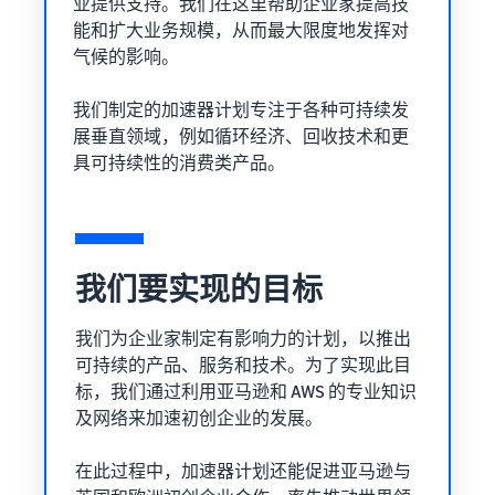
业提供支持。我们在这里帮助企业家提高技
优质鱼类
亚马逊
宠物食品
能和扩大业务规模，从而最大限度地发挥对
物流低
如何在线销售宠物食
品牌
气候的影响。
价商品
品
Skipper's
费率。
拓展宠物食品业务
从当地品
我们制定的加速器计划专注于各种可持续发
牌成长为
展垂直领域，例如循环经济、回收技术和更
一家蓬勃
如何在线销售耳机
具可持续性的消费类产品。
发展的企
向全球买家销售耳机
业。真实
的故事，
如何在线销售营养补
真实的成
充剂
长。您会
拓展营养补充剂在线销售业
我们要实现的目标
是下一个
务
幸运儿
吗？
我们为企业家制定有影响力的计划，以推出
如何在线销售 T 恤
可持续的产品、服务和技术。为了实现此目
拓展 T 恤品牌业务
标，我们通过利用亚马逊和 AWS 的专业知识
及网络来加速初创企业的发展。
如何在线销售家用电
器
在此过程中，加速器计划还能促进亚马逊与
了解如何选择、采购、上架