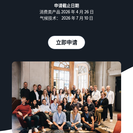
资
查
比较销售计划
- GB
买
申请截止日期
源
看
家
消费类产品 2026 年 4 月 26 日
从自有库房完成订单
费
注册成为卖家
气候技术： 2026 年 7 月 10 日
配送
用
了解如何创建卖家账户的步
学
实现更快、成本更低且更精
和
亚马逊推广
骤
习
准的配送
成
在亚马逊店铺内外投放广告
本
立即申请
发布您的商品
处理买家订单
卖家大学
销售 B2B 商品
了解如何匹配或创建商品信
了解适合您的货件配送的解
了解如何通过亚马逊销售商
与企业买家建立联系
标准销售手续费
息
决方案
品
选择销售计划
全球销售
为商品设置价格
发布新品
案例研究
向全球亚马逊买家销售
销售佣金
了解如何设置富有竞争力的
借助亚马逊物流 (FBA) 可获
阅读卖家成功案例
价格
查看销售佣金
享免费仓储服务和 10% 的销
获取个性化推荐
售返点
合规中心
战略客户服务专家指导
配送您的订单
亚马逊物流 (FBA) 费用
所有合规要求集于一处
确定配送方式
获取该项热门计划的费用明
亚马逊物流收入计算
细
器
增值税知识中心
探
使用亚马逊物流收入计算器
您需要了解的所有增值税知
索
轻松估算利润
以
其他费用
识