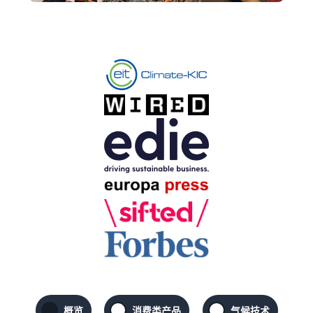
其
下
了解可选亚马逊服务的费用
他
内
查看所有资源
工
容
拓
具
可
展
估
和
以
业
算
计
为
指
务
费
中
划
您
南
用
文
提
和
配送欧洲各地的订单
供
成
销售手工制品
登
博客
节省 53% 的配送费用
帮
录
本
加入艺术家专属社区
获取电子商务提示和信息
助
跨渠道配送订单
注
销售定制商品
估算商品
什么是代发货？
使用亚马逊物流库存在其他
册
新手指南
为买家提供个性化服务
预览销售手续费、配送成本
了解如何将装卸和配送工作
渠道上销售商品
开始在亚马逊销售商品的步
和收入
外包
骤
查看全部计划
销售低成本商品，触
解锁全球销售机会
达数百万买家
按配送方式比较估算
什么是电子商务？
新卖家奖励
值
开始使用亚马逊物流低价费
了解如何启动线上销售渠道
获得超过 4.2 万英镑的奖励
比较亚马逊物流与其他配送
率！
查看所有工具
方式
应用程序、服务等可帮助您
如何在线销售手机
新卖家指南
概览
消费类产品
气候技术
运营业务的资源