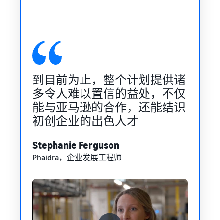
觉就
到目前为止，整个计划提供诸
它是
认为
多令人难以置信的益处，不仅
仅对
真的
能与亚马逊的合作，还能结识
如此
初创企业的出色人才
Mark
SURI
Stephanie Ferguson
Phaidra，企业发展工程师