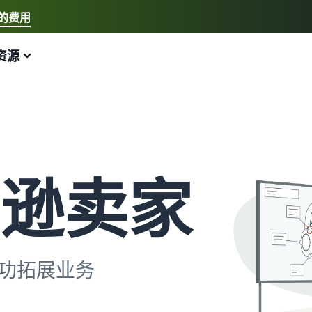
的费用
选择您的首选语言
资源
中文 - CN
快速链接:
我要开店、亚马逊物流
English - GB
以下内容可以为您提供帮助
拓展业务
探索其他工具和计划
估算费用和成本
指南
新手指南
配送欧洲各地的订单
销售手工制品
估算商品
博客
开始在亚马逊销售商品的步骤
节省 53% 的配送费用
加入艺术家专属社区
预览销售手续费、配送成本和收入
获取电子商务提示和信息
逊卖家
新卖家奖励
跨渠道配送订单
销售定制商品
按配送方式比较估算值
什么是代发货？
获得超过 4.2 万英镑的奖励
使用亚马逊物流库存在其他渠道上销售商品
为买家提供个性化服务
比较亚马逊物流与其他配送方式
了解如何将装卸和配送工作外包
新卖家指南
销售低成本商品，触达数百万买家
查看全部计划
估算亚马逊物流库存
什么是电子商务？
第一年销售额增长 9 倍
开始使用亚马逊物流低价费率！
解锁全球销售机会
预览亚马逊物流商品的销售手续费和成本
了解如何启动线上销售渠道
功拓展业务
亚马逊物流
在英国和欧盟各国间跨境销售
查看所有工具
如何在线销售手机
外包配送、退货和客户服务
无缝拓展至新市场
应用程序、服务等可帮助您运营业务的资源
帮助您销售手机的综合指南