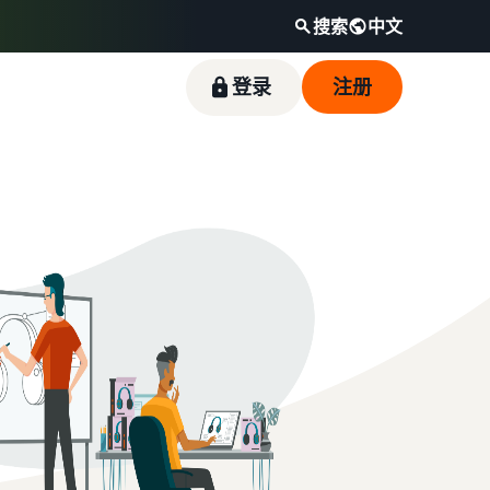
搜索
中文
登录
注册
通过热门畅销商品开启销售之旅
如何在线销售宠物食品
降低低价商品的配送成本
触达全球亚马逊买家
收入计算器
卖家成功故事
拓展宠物食品业务
查看定价不超过 20 英镑的符合条件商品的亚马
开始在美洲、欧洲、亚太地区、中东和北非地区
计算商品的费用和成本，比较配送方式
借助亚马逊的强大影响力和丰富多样的工具，优
逊物流低价商品费率。
销售商品。
质鱼类宠物食品品牌 Skipper's 从当地品牌成长
如何在线销售耳机
为一家蓬勃发展的企业。真实的故事，真实的成
向全球买家销售耳机
长。您会是下一个幸运儿吗？
如何在线销售营养补充剂
拓展营养补充剂在线销售业务
如何在线销售 T 恤
拓展 T 恤品牌业务