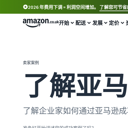
2026 年费用下调 = 利润空间增加。
了解您可节省
开始
配送
发展
定价
了解如何开展销售
配送概览
吸引更多买家
查看费用和成本
学习
选择销售计划
亚马逊物流
亚马逊推广
标准销售手续费
卖家大学
卖家案例
比较销售计划
外包配送、退货和客户服务
在亚马逊店铺内外投放广告
选择销售计划
了解如何通过亚马逊销售商品
了解亚马
注册成为卖家
从自有库房完成订单配送
销售 B2B 商品
销售佣金
案例研究
了解如何创建卖家账户的步骤
实现更快、成本更低且更精准的配送
与企业买家建立联系
查看销售佣金
阅读卖家成功案例
发布您的商品
处理买家订单
全球销售
亚马逊物流 (FBA) 费用
合规中心
了解如何匹配或创建商品信息
了解适合您的货件配送的解决方案
向全球亚马逊买家销售
获取该项热门计划的费用明细
所有合规要求集于一处
了解企业家如何通过亚马逊成
为商品设置价格
发布新品
获取个性化推荐
其他费用
增值税知识中心
了解如何设置富有竞争力的价格
借助亚马逊物流 (FBA) 可获享免费仓储服务和 10% 的销售
战略客户服务专家指导
了解可选亚马逊服务的费用
您需要了解的所有增值税知识
准备好开始讲述您的成功案例了吗？