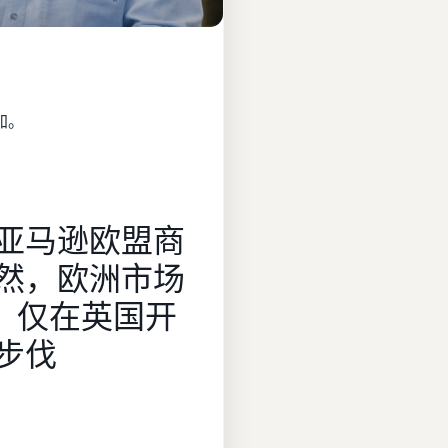
加。
亚马逊欧盟商
然，欧洲市场
亿？ 仅在英国开
步伐